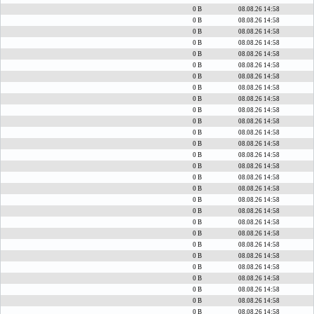
0 B
08.08.26 14:58
0 B
08.08.26 14:58
0 B
08.08.26 14:58
0 B
08.08.26 14:58
0 B
08.08.26 14:58
0 B
08.08.26 14:58
0 B
08.08.26 14:58
0 B
08.08.26 14:58
0 B
08.08.26 14:58
0 B
08.08.26 14:58
0 B
08.08.26 14:58
0 B
08.08.26 14:58
0 B
08.08.26 14:58
0 B
08.08.26 14:58
0 B
08.08.26 14:58
0 B
08.08.26 14:58
0 B
08.08.26 14:58
0 B
08.08.26 14:58
0 B
08.08.26 14:58
0 B
08.08.26 14:58
0 B
08.08.26 14:58
0 B
08.08.26 14:58
0 B
08.08.26 14:58
0 B
08.08.26 14:58
0 B
08.08.26 14:58
0 B
08.08.26 14:58
0 B
08.08.26 14:58
0 B
08.08.26 14:58