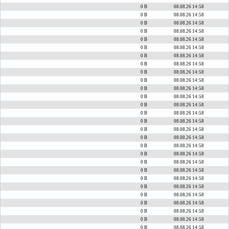
0 B
08.08.26 14:58
0 B
08.08.26 14:58
0 B
08.08.26 14:58
0 B
08.08.26 14:58
0 B
08.08.26 14:58
0 B
08.08.26 14:58
0 B
08.08.26 14:58
0 B
08.08.26 14:58
0 B
08.08.26 14:58
0 B
08.08.26 14:58
0 B
08.08.26 14:58
0 B
08.08.26 14:58
0 B
08.08.26 14:58
0 B
08.08.26 14:58
0 B
08.08.26 14:58
0 B
08.08.26 14:58
0 B
08.08.26 14:58
0 B
08.08.26 14:58
0 B
08.08.26 14:58
0 B
08.08.26 14:58
0 B
08.08.26 14:58
0 B
08.08.26 14:58
0 B
08.08.26 14:58
0 B
08.08.26 14:58
0 B
08.08.26 14:58
0 B
08.08.26 14:58
0 B
08.08.26 14:58
0 B
08.08.26 14:58