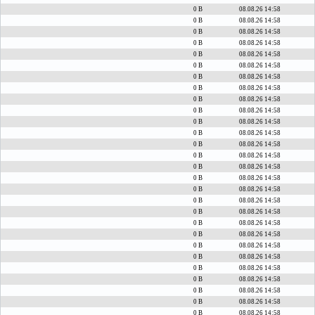
0 B
08.08.26 14:58
0 B
08.08.26 14:58
0 B
08.08.26 14:58
0 B
08.08.26 14:58
0 B
08.08.26 14:58
0 B
08.08.26 14:58
0 B
08.08.26 14:58
0 B
08.08.26 14:58
0 B
08.08.26 14:58
0 B
08.08.26 14:58
0 B
08.08.26 14:58
0 B
08.08.26 14:58
0 B
08.08.26 14:58
0 B
08.08.26 14:58
0 B
08.08.26 14:58
0 B
08.08.26 14:58
0 B
08.08.26 14:58
0 B
08.08.26 14:58
0 B
08.08.26 14:58
0 B
08.08.26 14:58
0 B
08.08.26 14:58
0 B
08.08.26 14:58
0 B
08.08.26 14:58
0 B
08.08.26 14:58
0 B
08.08.26 14:58
0 B
08.08.26 14:58
0 B
08.08.26 14:58
0 B
08.08.26 14:58